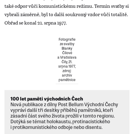
také odpor vůči komunistickému režimu. Termín svatby si
vybrali záměrně, byl to další soukromý vzdor vůči totalitě.
Obřad se konal 21. srpna 1977.
Fotografie
ze svatby
Blanky
Čílové
a Vratislava
Číly, 21.
srpna 1977,
zdroj:
archiv
pamětnice
100 let paměti východních Čech
Nová publikace z dílny Post Bellum Východní Čechy
vypráví další tři desítky příběhů pamětníků, kteří
zásadní část svého života prožili v tomto regionu.
Dotýká se témat holokaustu, protinacistického
i protikomunistického odboje nebo disentu.