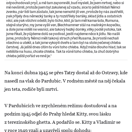
odpochodovali pryč, a mě tam zapomněli, buď mysleli, že jsem mrtvej, nebo si
mě nevšimli, protože jsem byl zakulenej až vzadu, sice to ještě hlídali Němci
zvenku, pár lidí tam zůstalo, tak jsme nemohli jít ven, protože by nás zastřelili,
pak přijely dva německý tanky a ty rozstřílely baráky, sklad jídla a ostatních
věcí, ale pak všichni odešli, bylo ticho, klid, já tam měl kamaráda, Rumuna,
stejně starýho, my jsme vyšli ven, Blechhammer stál na malinkým kopečku,
a dole jsme viděli ne vesnici, ale takový hezký domky, vilky podél potoka, tak
jsme říkali, že půjdeme dolů se podívat, jestli najdeme něco k jídlu. No našli
jsme, protože ty Němci měli takový strach před Rusama, že prostě nechali
všechno a utekli, a tak jsme vykopli dveře a tam byl na stole pečenej chleba
čerstvej. Já ještě dnes cítím tu vůni toho chleba. Když máte dlouho hlad, tak se
netěšíte na husu, chcete chleba. Tak ta vůně toho chleba, ta chuť dobrýho
chleba ještě pořád ve mně je.“
Na konci dubna 1945 se přes Tatry dostal až do Ostravy, kde
nasedl na vlak do Pardubic. V rodném městě na něj čekala
jen teta, rodiče byli mrtví.
V Pardubicích ve zrychleném režimu dostudoval a na
podzim 1945 odjel do Prahy hledat Kitty, svou lásku
z terezínského ghetta. A podařilo se. Kitty a Vladimír se
v roce 1949 vzali a uzavřeli spolu dohodu: