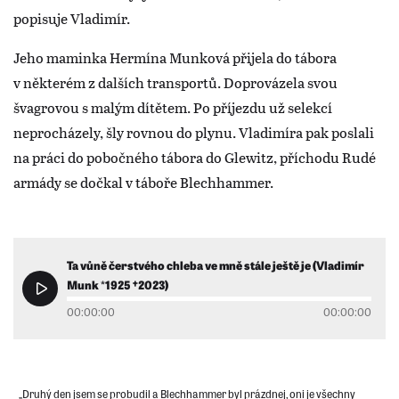
popisuje Vladimír.
Jeho maminka Hermína Munková přijela do tábora
v některém z dalších transportů. Doprovázela svou
švagrovou s malým dítětem. Po příjezdu už selekcí
neprocházely, šly rovnou do plynu. Vladimíra pak poslali
na práci do pobočného tábora do Glewitz, příchodu Rudé
armády se dočkal v táboře Blechhammer.
Ta vůně čerstvého chleba ve mně stále ještě je (Vladimír
Munk *1925 †︎2023)
00:00:00
00:00:00
„Druhý den jsem se probudil a Blechhammer byl prázdnej, oni je všechny