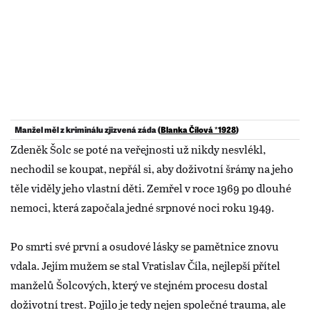
Manžel měl z kriminálu zjizvená záda (
Blanka Čílová *1928
)
Zdeněk Šolc se poté na veřejnosti už nikdy nesvlékl,
nechodil se koupat, nepřál si, aby doživotní šrámy na jeho
těle viděly jeho vlastní děti. Zemřel v roce 1969 po dlouhé
nemoci, která započala jedné srpnové noci roku 1949.
Po smrti své první a osudové lásky se pamětnice znovu
vdala. Jejím mužem se stal Vratislav Číla, nejlepší přítel
manželů Šolcových, který ve stejném procesu dostal
doživotní trest. Pojilo je tedy nejen společné trauma, ale