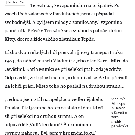
pamětníka
Terezína. „Nevzpomínám na to špatně. Po
všech těch zákazech v Pardubicích jsem si připadal
svobodnější. A byl jsem mladý a zamilovaný,“ vzpomíná
pamětník. Právě v Terezíně se seznámil s patnáctiletou
Kitty, dcerou židovského zlatníka z Teplic.
Lásku dvou mladých lidí přerval říjnový transport roku
1944, do něhož museli Vladimír a jeho otec Karel. Mířil do
Osvětimi. Karla Munka se při selekci ptali, zda je zdráv.
Odpověděl, že trpí astmatem, a domníval se, že ho přeřadí
na lehčí práci. Místo toho ho poslali na druhou stranu…
„Jednou jsem stál na apelplacu vedle nějakého
Vladimír
Munk po
Poláka. Ptal jsem se ho, co se stalo s těmi, kteří
75 letech
v Osvětimi,
šli při selekci na druhou stranu. A on
zdroj:
archiv
odpověděl: ‚Vidíš ten kouř? Šli komínem
pamětníka
rovnou nahoru.‘ Byl jsem v hrozném šoku,“