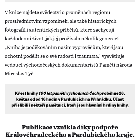
V knize najdete svědectví o proměnách regionu
prostřednictvím vzpomínek, ale také historických
fotografií i autentických příběhů, které zachycují
každodenní život, jak jej prožívalo několik generací.
„Kniha je poděkováním našim vypravěčům, kteří jsou
ochotni podělit se o své radosti i traumata,“ vysvětluje
vedoucí východočeských dokumentaristů Paměti národa
Miroslav Tyč.
Křest knihy
100 let paměti východních Čech
proběhne 26.
května od od 16 hodin v Pardubicích na Příhrádku. Účast
přislíbili i někteří pamětníci, kteří jsou hlavními hrdiny knihy.
Publikace vznikla díky podpoře
Královéhradeckého a Pardubického kraje.