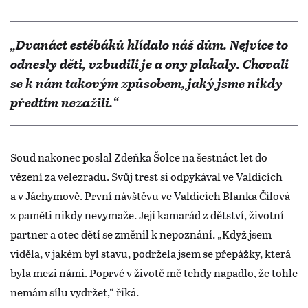
„Dvanáct estébáků hlídalo náš dům. Nejvíce to
odnesly děti, vzbudili je a ony plakaly. Chovali
se k nám takovým způsobem, jaký jsme nikdy
předtím nezažili.“
Soud nakonec poslal Zdeňka Šolce na šestnáct let do
vězení za velezradu. Svůj trest si odpykával ve Valdicích
a v Jáchymově. První návštěvu ve Valdicích Blanka Čílová
z paměti nikdy nevymaže. Její kamarád z dětství, životní
partner a otec dětí se změnil k nepoznání. „Když jsem
viděla, v jakém byl stavu, podržela jsem se přepážky, která
byla mezi námi. Poprvé v životě mě tehdy napadlo, že tohle
nemám sílu vydržet,“ říká.