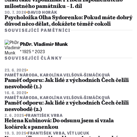
Snad také vzpomínáš. Příběh zapomenutého
milostného památníku – I. díl
30. 7. 2026
DAVID HORÁK
Psycholožka Olha Sydorenko: Pokud máte dobrý
důvod něco dělat, dokážete téměř cokoli
SOUVISEJÍCÍ PAMĚTNÍCI
PhDr. Vladimír Munk
* 1925 †︎ 2023
SOUVISEJÍCÍ ČLÁNKY
23. 6. 2025
PAMĚŤ NÁRODA
,
KAROLÍNA VELŠOVÁ-ŠIMÁČKOVÁ
Paměť odporu: Jak lidé z východních Čech čelili
nesvobodě (1.)
16. 6. 2025
PAMĚŤ NÁRODA
,
KAROLÍNA VELŠOVÁ-ŠIMÁČKOVÁ
Paměť odporu: Jak lidé z východních Čech čelili
nesvobodě (2.)
2. 6. 2025
FRANTIŠEK VRBA
Helena Kubinová: Do odsunu jsem si vzala
kočárek s panenkou
19. 3. 2025
FRANTIŠEK VRBA
,
VÍT LUCUK