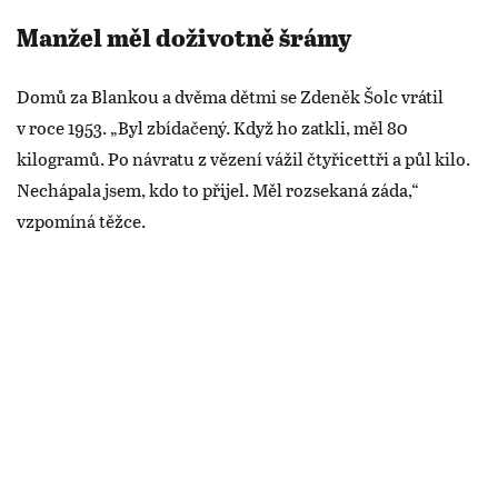
Manžel měl doživotně šrámy
Domů za Blankou a dvěma dětmi se Zdeněk Šolc vrátil
v roce 1953. „Byl zbídačený. Když ho zatkli, měl 80
kilogramů. Po návratu z vězení vážil čtyřicettři a půl kilo.
Nechápala jsem, kdo to přijel. Měl rozsekaná záda,“
vzpomíná těžce.