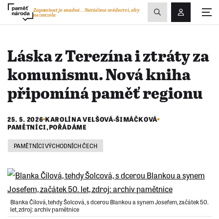
Zobrazit
Zapomínat je snadné...
Natáčíme svědectví, aby
nezmizela
Přihlášení/R
vyhledávání
Láska z Terezína i ztráty za
komunismu. Nová kniha
připomíná paměť regionu
25. 5. 2026
KAROLÍNA VELŠOVÁ-ŠIMÁČKOVÁ
PAMĚTNÍCI
,
POŘÁDÁME
PAMĚTNÍCI VÝCHODNÍCH ČECH
Blanka Čílová, tehdy Šolcová, s dcerou Blankou a synem Josefem, začátek 50.
let, zdroj: archiv pamětnice