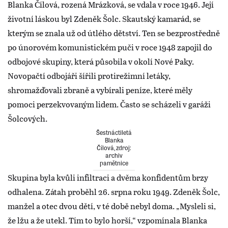
Blanka Čílová, rozená Mrázková, se vdala v roce 1946. Její
životní láskou byl Zdeněk Šolc. Skautský kamarád, se
kterým se znala už od útlého dětství. Ten se bezprostředně
po únorovém komunistickém puči v roce 1948 zapojil do
odbojové skupiny, která působila v okolí Nové Paky.
Novopačtí odbojáři šířili protirežimní letáky,
shromažďovali zbraně a vybírali peníze, které měly
pomoci perzekvovaným lidem. Často se scházeli v garáži
Šolcových.
Šestnáctiletá
Blanka
Čílová, zdroj:
archiv
pamětnice
Skupina byla kvůli infiltraci a dvěma konfidentům brzy
odhalena. Zátah proběhl 26. srpna roku 1949. Zdeněk Šolc,
manžel a otec dvou dětí, v té době nebyl doma. „Mysleli si,
že lžu a že utekl. Tím to bylo horší,“ vzpomínala Blanka