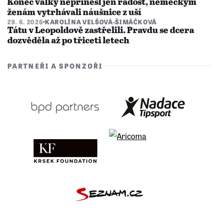
Konec války nepřinesl jen radost, německým
ženám vytrhávali náušnice z uší
29. 6. 2026
KAROLÍNA VELŠOVÁ-ŠIMÁČKOVÁ
Tátu v Leopoldově zastřelili. Pravdu se dcera
dozvěděla až po třiceti letech
PARTNEŘI A SPONZOŘI