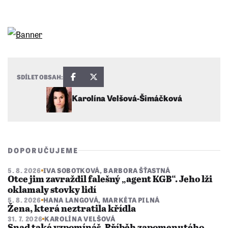
SDÍLET OBSAH:
Karolína Velšová-Šimáčková
DOPORUČUJEME
5. 8. 2026
IVA SOBOTKOVÁ
,
BARBORA ŠŤASTNÁ
Otce jim zavraždil falešný „agent KGB“. Jeho lži
oklamaly stovky lidí
5. 8. 2026
HANA LANGOVÁ
,
MARKÉTA PILNÁ
Žena, která neztratila křídla
31. 7. 2026
KAROLÍNA VELŠOVÁ