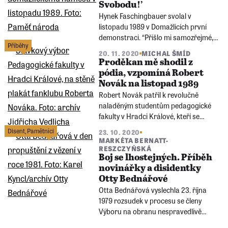
Svobodu!’
Hynek Faschingbauer svolal v
listopadu 1989 v Domažlicích první
demonstraci. “Přišlo mi samozřejmé,
Příběhy
že my zdravotníci nemůžeme být
20. 11. 2020
MICHAL ŠMÍD
lhostejní k násilí na nevinných lidech,”
Proděkan mě shodil z
vzpomínal domažlický lékárník a bývalý
pódia, vzpomíná Robert
lékař.
Novák na listopad 1989
Robert Novák patřil k revolučně
naladěným studentům pedagogické
fakulty v Hradci Králové, kteří se
snažili získat podporu pro stávku
Disent
,
Pamětníci
23. 10. 2020
pražských vysokých škol. Získal ji, když
MARKÉTA BERNATT-
ho napadl proděkan.
RESZCZYŃSKÁ
Boj se lhostejných. Příběh
novinářky a disidentky
Otty Bednářové
Otta Bednářová vyslechla 23. října
1979 rozsudek v procesu se členy
Výboru na obranu nespravedlivě
stíhaných (VONS). Bylo jí 52 let a měla