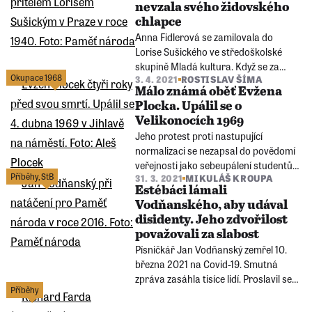
nevzala svého židovského
chlapce
Anna Fidlerová se zamilovala do
Lorise Sušického ve středoškolské
skupině Mladá kultura. Když se za
Okupace 1968
3. 4. 2021
ROSTISLAV ŠÍMA
války ukrýval na Kolínsku, jezdila za
Málo známá oběť Evžena
ním každý víkend na kole z Prahy. Při
Plocka. Upálil se o
loučení před jeho transportem do
Velikonocích 1969
Terezína si oba mysleli, že se po čase
Jeho protest proti nastupující
shledají.
normalizaci se nezapsal do povědomí
veřejnosti jako sebeupálení studentů
Příběhy
,
StB
31. 3. 2021
MIKULÁŠ KROUPA
Jana Palacha a Jana Zajíce. Jihlavou
Estébáci lámali
ale před 52 lety otřásl. Na jeho pohřeb
Vodňanského, aby udával
dorazily tisíce místních,záběry natočil
disidenty. Jeho zdvořilost
a dvacet let schovával před StB
považovali za slabost
Roman Fürst.
Písničkář Jan Vodňanský zemřel 10.
března 2021 na Covid-19. Smutná
zpráva zasáhla tisíce lidí. Proslavil se
Příběhy
ve dvojici s klavíristou a skladatelem
Petrem Skoumalem. Svůj životní