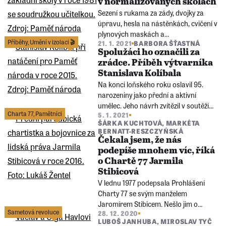
v normalizovaných školách
79 let v důsledku nemoci covid-19.
​Sezení s rukama za zády, dvojky za
úpravu, hesla na nástěnkách, cvičení v
plynových maskách a
Příběhy
,
Umění v izolaci 🎬
21. 1. 2021
BARBORA ŠŤASTNÁ
upřednostňování technických oborů.
Spolužáci ho označili za
Takové vzpomínky se vybavují
zrádce. Příběh výtvarníka
pamětníkům na školní výuku v 70. a
Stanislava Kolíbala
80. letech.
Na konci loňského roku oslavil 95.
narozeniny jako přední a aktivní
umělec. Jeho návrh zvítězil v soutěži
Charta 77
,
Pamětníci
5. 1. 2021
na výtvarné řešení stanice metra trasy
ŠÁRKA KUCHTOVÁ
,
MARKÉTA
D Nové dvory.
BERNATT-RESZCZYŃSKÁ
Čekala jsem, že nás
podepíše mnohem víc, říká
o Chartě 77 Jarmila
Stibicová
V lednu 1977 podepsala Prohlášení
Charty 77 se svým manželem
Jaromírem Stibicem. Nešlo jim o
Sametová revoluce
28. 12. 2020
politiku, ale o dodržování lidských práv
LUBOŠ JANHUBA
,
MIROSLAV TYČ
v Československu, ke kterému se