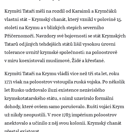
Krymští Tataři měli na rozdíl od Karaimů a Krymčáků
vlastní stát – Krymský chanát, který vznikl v polovině 15.
století na Krymu a v blízkých stepích severního
Přičernomoří. Navzdory své bojovnosti se stát Krymských
Tatarů od jiných tehdejších států lišil vysokou úrovní
tolerance uvnitř krymské společnosti: na poloostrově
v míru koexistovali muslimové, Židé a křesťané.
Krymští Tataři na Krymu vládli více než tři sta let, roku
1771 však na poloostrov vstoupila ruská vojska. Po několik
let Rusko udržovalo iluzi existence nezávislého
krymskotatarského státu, s nímž uzavíralo formální
dohody, které ovšem samo porušovalo. Ruští vojáci Krym
už nikdy neopustili. V roce 1783 impérium poloostrov
anektovalo a učinilo z něj svou kolonii. Krymský chanát
přestal existovat.