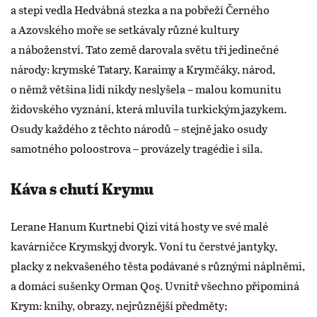
a stepi vedla Hedvábná stezka a na pobřeží Černého
a Azovského moře se setkávaly různé kultury
a náboženství. Tato země darovala světu tři jedinečné
národy: krymské Tatary, Karaimy a Krymčáky, národ,
o němž většina lidí nikdy neslyšela – malou komunitu
židovského vyznání, která mluvila turkickým jazykem.
Osudy každého z těchto národů – stejně jako osudy
samotného poloostrova – provázely tragédie i síla.
Káva s chutí Krymu
Lerane Hanum Kurtnebi Qizi vítá hosty ve své malé
kavárničce Krymskyj dvoryk. Voní tu čerstvé jantyky,
placky z nekvašeného těsta podávané s různými náplněmi,
a domácí sušenky Orman Qoş. Uvnitř všechno připomíná
Krym: knihy, obrazy, nejrůznější předměty;