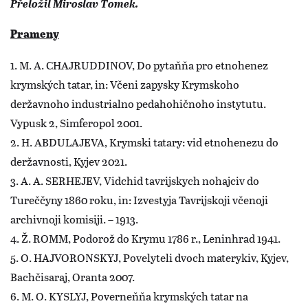
Přeložil Miroslav Tomek.
Prameny
1. M. A. CHAJRUDDINOV, Do pytaňňa pro etnohenez
krymských tatar, in: Včeni zapysky Krymskoho
deržavnoho industrialno pedahohičnoho instytutu.
Vypusk 2, Simferopol 2001.
2. H. ABDULAJEVA, Krymski tatary: vid etnohenezu do
deržavnosti, Kyjev 2021.
3. A. A. SERHEJEV, Vidchid tavrijskych nohajciv do
Tureččyny 1860 roku, in: Izvestyja Tavrijskoji včenoji
archivnoji komisiji. – 1913.
4. Ž. ROMM, Podorož do Krymu 1786 r., Leninhrad 1941.
5. O. HAJVORONSKYJ, Povelyteli dvoch materykiv, Kyjev,
Bachčisaraj, Oranta 2007.
6. M. O. KYSLYJ, Poverneňňa krymských tatar na