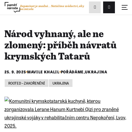
Zobrazit
Zapomínat je snadné...
Natáčíme svědectví, aby
nezmizela
Přihlášení/R
vyhledávání
Národ vyhnaný, ale ne
zlomený: příběh návratů
krymských Tatarů
25. 9. 2025
MAVILE KHALIL
POŘÁDÁME
,
UKRAJINA
ROOTED – ZAKOŘENĚNÍ
UKRAJINA