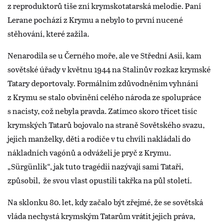
z reproduktorů tiše zní krymskotatarská melodie. Paní
Lerane pochází z Krymu a nebylo to první nucené
stěhování, které zažila.
Nenarodila se u Černého moře, ale ve Střední Asii, kam
sovětské úřady v květnu 1944 na Stalinův rozkaz krymské
Tatary deportovaly. Formálním zdůvodněním vyhnání
z Krymu se stalo obvinění celého národa ze spolupráce
s nacisty, což nebyla pravda. Zatímco skoro třicet tisíc
krymských Tatarů bojovalo na straně Sovětského svazu,
jejich manželky, děti a rodiče v tu chvíli nakládali do
nákladních vagónů a odváželi je pryč z Krymu.
„Sürgünlik“, jak tuto tragédii nazývají sami Tataři,
způsobil, že svou vlast opustili takřka na půl století.
Na sklonku 80. let, kdy začalo být zřejmé, že se sovětská
vláda nechystá krymským Tatarům vrátit jejich práva,