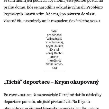
se tam mohli jen podívat, aby mohli ještě jednou postát na
prahu domu, kde se narodili a odkud je vyhnali. Problémy
krymských Tatarů s tím, kde mají po návratu do vlasti
vlastně žít, nezmizely ani s rozpadem Sovětského svazu.
Safiin
pradědeček
Veli na tržišti
v Bachčisaraj,
Krym, 20. léta
20. stol.
Zdroj: Osobní
archiv
pamětnice
Safiie Lenter-
Qizi
„Tichá“ deportace – Krym okupovaný
Po roce 2000 se už na nezávislé Ukrajině dařilo následky
deportace pomalu, ale jistě překonávat. Na Krymu
obnovilo svou činnost krymskotatarské divadlo, začaly