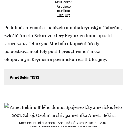
1948. Zdroj:
Asociace
muslimů
Ukrajiny
Podobné srovnání se nabízelo mnoha krymským Tatarům,
zvláště Ametu Bekirovi, který Krym s rodinou opustil
v roce 2014. Jeho syna Mustafu okupační úřady
poloostrova nechtěly pustit přes „hranici“ mezi
okupovaným Krymem a pevninskou částí Ukrajiny.
Amet Bekir *1973
Amet Bekir u Bílého domu, Spojené státy americké, léto 2001.
Zdroj: Osobní archiv pamětníka Ameta Bekira