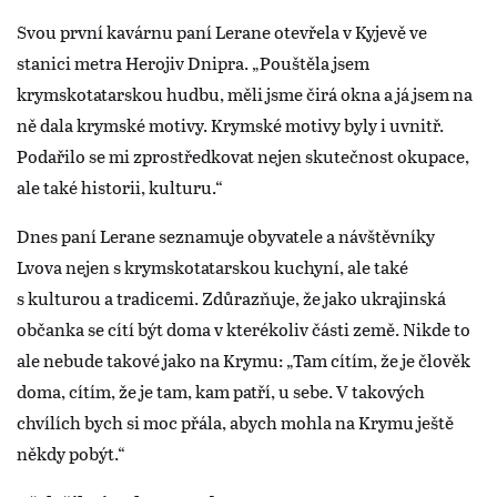
Svou první kavárnu paní Lerane otevřela v Kyjevě ve
stanici metra Herojiv Dnipra. „Pouštěla jsem
krymskotatarskou hudbu, měli jsme čirá okna a já jsem na
ně dala krymské motivy. Krymské motivy byly i uvnitř.
Podařilo se mi zprostředkovat nejen skutečnost okupace,
ale také historii, kulturu.“
Dnes paní Lerane seznamuje obyvatele a návštěvníky
Lvova nejen s krymskotatarskou kuchyní, ale také
s kulturou a tradicemi. Zdůrazňuje, že jako ukrajinská
občanka se cítí být doma v kterékoliv části země. Nikde to
ale nebude takové jako na Krymu: „Tam cítím, že je člověk
doma, cítím, že je tam, kam patří, u sebe. V takových
chvílích bych si moc přála, abych mohla na Krymu ještě
někdy pobýt.“