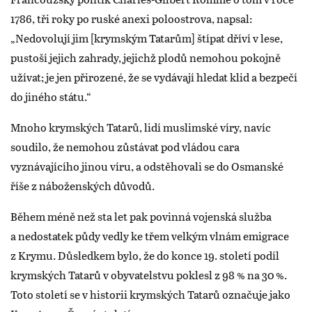
1786, tři roky po ruské anexi poloostrova, napsal:
„Nedovolují jim [krymským Tatarům] štípat dříví v lese,
pustoší jejich zahrady, jejichž plodů nemohou pokojně
užívat; je jen přirozené, že se vydávají hledat klid a bezpečí
do jiného státu.“
Mnoho krymských Tatarů, lidí muslimské víry, navíc
soudilo, že nemohou zůstávat pod vládou cara
vyznávajícího jinou víru, a odstěhovali se do Osmanské
říše z náboženských důvodů.
Během méně než sta let pak povinná vojenská služba
a nedostatek půdy vedly ke třem velkým vlnám emigrace
z Krymu. Důsledkem bylo, že do konce 19. století podíl
krymských Tatarů v obyvatelstvu poklesl z 98 % na 30 %.
Toto století se v historii krymských Tatarů označuje jako