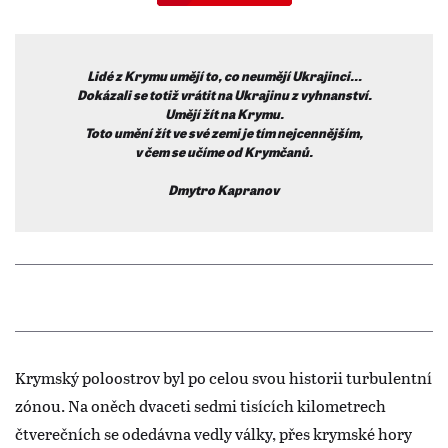
Lidé z Krymu umějí to, co neumějí Ukrajinci…
Dokázali se totiž vrátit na Ukrajinu z vyhnanství.
Umějí žít na Krymu.
Toto umění žít ve své zemi je tím nejcennějším,
v čem se učíme od Krymčanů.
Dmytro Kapranov
Krymský poloostrov byl po celou svou historii turbulentní
zónou. Na oněch dvaceti sedmi tisících kilometrech
čtverečních se odedávna vedly války, přes krymské hory